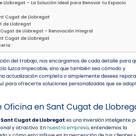
e Llobregat – La Solución Ideal para Renovar tu Espacio
ant Cugat de Llobregat
t de Llobregat
t Cugat de Llobregat – Renovación Integral
nt Cugat de Llobregat
cería
ución del trabajo, nos encargamos de cada detalle para q
 solo luzca impecable, sino que también sea cómodo y
e una actualización completa o simplemente desees repara
quí para ofrecerte soluciones personalizadas que se adap
e Oficina en Sant Cugat de Llobreg
n Sant Cugat de Llobregat
es una inversión inteligente 
nal y atractivo. En
nuestra empresa
, entendemos la
do y cómo esto influye en la percepción de tus clientes 