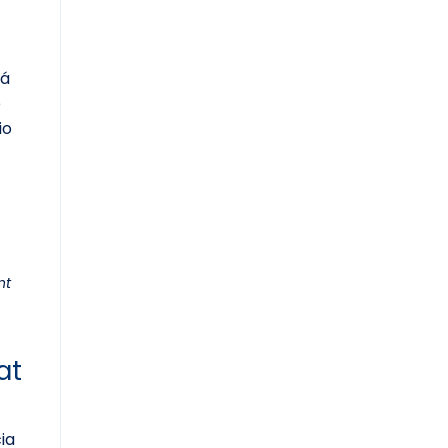
fá
e
io
nt
at
ia