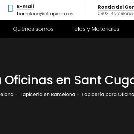
E-mail
Ronda del Gene
barcelona@eltapicero.es
08021 Barcelona
Quiénes somos
Telas y Materiales
 Oficinas en Sant Cug
celona
Tapicería en Barcelona
Tapicería para Oficin