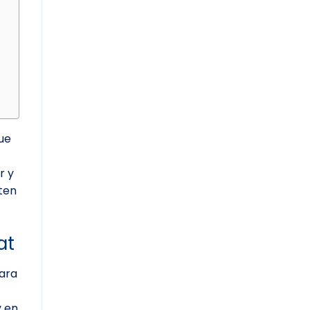
ue
r y
ten
at
para
y en