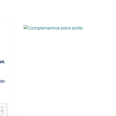
at
,
ado